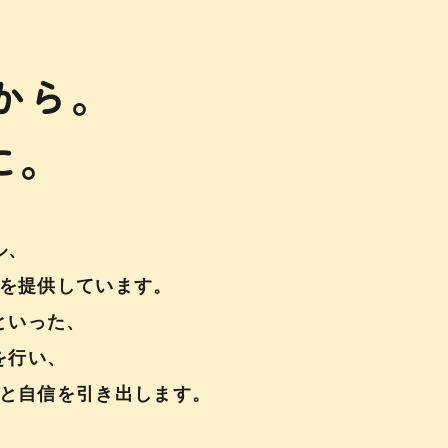
から。
に。
ル、
を提供しています。
といった、
を行い、
と自信を引き出します。