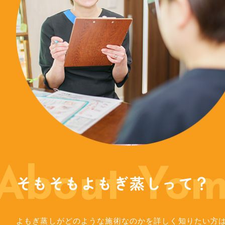
About Yom
そもそもよもぎ蒸しって？
よもぎ蒸しがどのような施術なのかを詳しく知りたい方