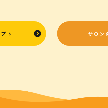
セプト
サロン